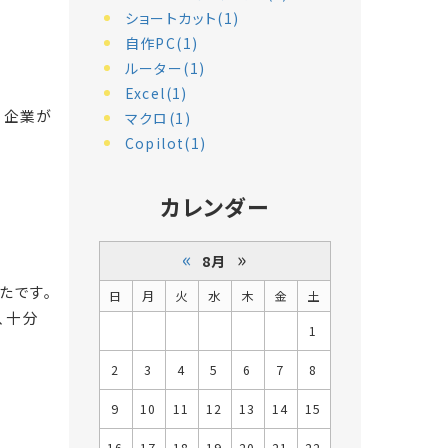
ショートカット(1)
自作PC(1)
ルーター(1)
Excel(1)
う企業が
マクロ(1)
Copilot(1)
カレンダー
«
»
8月
たです。
日
月
火
水
木
金
土
、十分
1
2
3
4
5
6
7
8
9
10
11
12
13
14
15