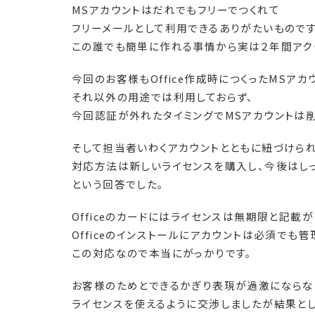
MSアカウントはだれでもフリーでつくれて
フリーメールとして利用できるありがたいもので
この誰でも簡単に作れる事情から実は２年間アク
今回のお客様もOffice作成時につくったMSア
それ以外の用途では利用しておらず、
今回認証が外れたタイミングでMSアカウントは削
そして担当者いわくアカウントとともに紐づけられ
対応方法は新しいライセンスを購入し、今後はし
という回答でした。
Officeのカードにはライセンスは無期限と記載が
Officeのインストールにアカウントは必須で
この対応なので本当にがっかりです。
お客様のためとできるかぎり表現が過激にならな
ライセンスを使えるように交渉しましたが結果と