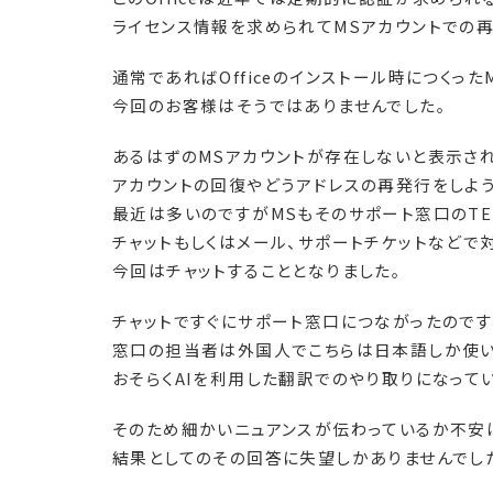
ライセンス情報を求められてMSアカウントでの再
通常であればOfficeのインストール時につくっ
今回のお客様はそうではありませんでした。
あるはずのMSアカウントが存在しないと表示され
アカウントの回復やどうアドレスの再発行をしよう
最近は多いのですがMSもそのサポート窓口のTE
チャットもしくはメール、サポートチケットなどで
今回はチャットすることとなりました。
チャットですぐにサポート窓口につながったので
窓口の担当者は外国人でこちらは日本語しか使
おそらくAIを利用した翻訳でのやり取りになって
そのため細かいニュアンスが伝わっているか不安
結果としてのその回答に失望しかありませんでし