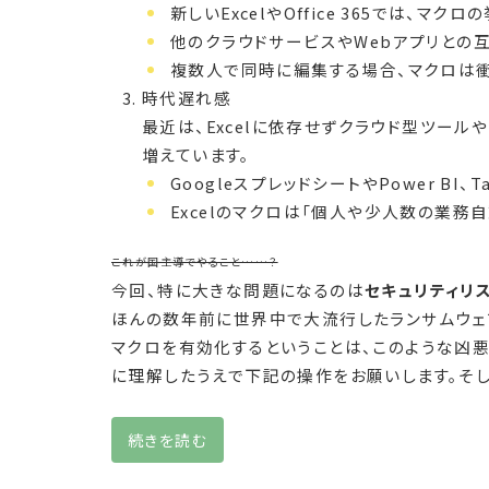
新しいExcelやOffice 365では、
他のクラウドサービスやWebアプリとの
複数人で同時に編集する場合、マクロは
時代遅れ感
最近は、Excelに依存せずクラウド型ツール
増えています。
GoogleスプレッドシートやPower B
Excelのマクロは「個人や少人数の業
これが国主導でやること……？
今回、特に大きな問題になるのは
セキュリティリ
ほんの数年前に世界中で大流行したランサムウ
マクロを有効化するということは、このような凶
に理解したうえで下記の操作をお願いします。そし
続きを読む