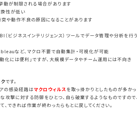
マクロの挙動が制限される場合があります
互換性が低い
衝突や動作不良の原因になることがあります
やBI（ビジネスインテリジェンス）ツールでデータ管理や分析を行
I、Tableauなど、マクロ不要で自動集計・可視化が可能
務自動化には便利」ですが、大規模データやチーム運用には不向き
スク
です。
ェアの感染経路は
マクロウィルス
を取っ掛かりとしたものが多かっ
悪な攻撃に対する防御をひとつ、自ら破棄するようなものですので
て、できれば作業が終わったらもとに戻してください。