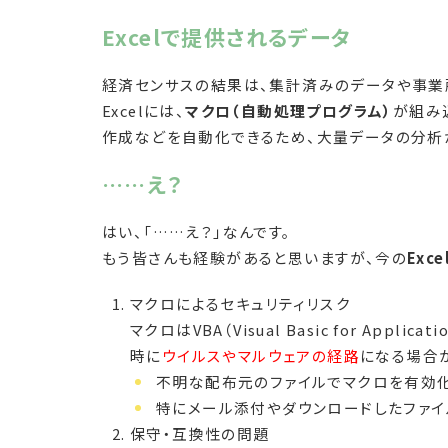
Excelで提供されるデータ
経済センサスの結果は、集計済みのデータや事業所
Excelには、
マクロ（自動処理プログラム）
が組み
作成などを自動化できるため、大量データの分析
……え？
はい、「……え？」なんです。
もう皆さんも経験があると思いますが、今の
Ex
マクロによるセキュリティリスク
マクロはVBA（Visual Basic for A
時に
ウイルスやマルウェアの経路
になる場合
不明な配布元のファイルでマクロを有効
特にメール添付やダウンロードしたファ
保守・互換性の問題