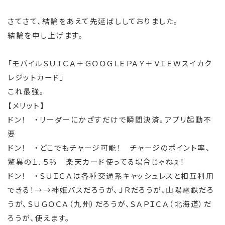
さてさて、結論をあえて先延ばししておりました。
結論を申し上げます。
「モバイルＳＵＩＣＡ＋ＧＯＯＧＬＥＰＡＹ＋ＶＩＥＷスイカク
レジットカード」
これ最強。
【メリット】
ドン！ ・リーダーにかざすだけで瞬間決済。アプリ起動不
要
ドン！ ・どこでもチャージ可能！ チャージのポイント率、
驚異の１．５％ 楽天カード使ってる場合じゃねぇ！
ドン！ ・ＳＵＩＣＡは各種交通系キャッシュレスと相互利用
できる！→→神姫バスだろうが、ＪＲだろうが、山陽電鉄だろ
うが、ＳＵＧＯＣＡ（九州）だろうが、ＳＡＰＩＣＡ（北海道）だ
ろうが、使えます。