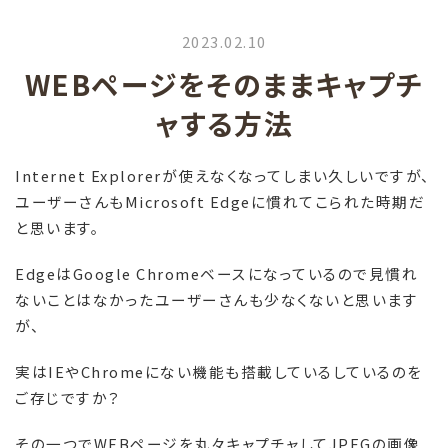
2023.02.10
WEBページをそのままキャプチ
ャする方法
Internet Explorer
が使えなくなってしまい久しいですが、
ユーザーさんも
Microsoft Edge
に慣れてこられた時期だ
と思います。
Edge
は
Google Chrome
ベースになっているので見慣れ
ないことはなかったユーザーさんも少なくないと思います
が、
実は
IE
や
Chrome
にない機能も搭載しているしているのを
ご存じですか？
その一つで
WEB
ページを丸々キャプチャして
JPEG
の画像