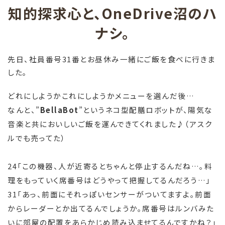
知的探求心と、OneDrive沼のハ
ナシ。
先日、社員番号31番とお昼休み一緒にご飯を食べに行きま
した。
どれにしようかこれにしようかメニューを選んだ後…
なんと、”
BellaBot
”というネコ型配膳ロボットが、陽気な
音楽と共においしいご飯を運んできてくれました♪（アスク
ルでも売ってた）
24「この機器、人が近寄るとちゃんと停止するんだね…。料
理をもっていく席番号はどうやって把握してるんだろう…」
31「あっ、前面にそれっぽいセンサーがついてますよ。前面
からレーダーとか出てるんでしょうか。席番号はルンバみた
いに部屋の配置をあらかじめ読み込ませてるんですかね？」