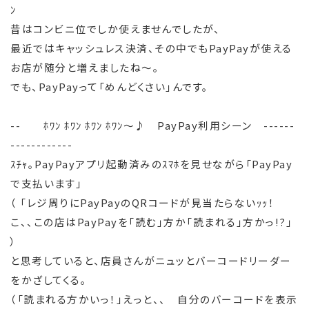
ﾝ
昔はコンビニ位でしか使えませんでしたが、
最近ではキャッシュレス決済、その中でもPayPayが使える
お店が随分と増えましたね～。
でも、PayPayって「めんどくさい」んです。
-- ﾎﾜﾝ ﾎﾜﾝ ﾎﾜﾝ ﾎﾜﾝ～♪ PayPay利用シーン ------
------------
ｽﾁｬ。PayPayアプリ起動済みのｽﾏﾎを見せながら「PayPay
で支払います」
（ 「レジ周りにPayPayのQRコードが見当たらないｯｯ！
こ、、この店はPayPayを「読む」方か「読まれる」方かっ!?」
）
と思考していると、店員さんがニュッとバーコードリーダー
をかざしてくる。
（「読まれる方かいっ！」えっと、、 自分のバーコードを表示