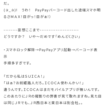
だ。
(✰_✰)! うわ！ PayPayバーコード出した途端スマホ明
るさＭＡＸ！目がっ！目がぁ！）
--------妄想ここまで----------------------
どうですか？ いや～だめです「めんどくさい」
・スマホロック解除→PayPayアプリ起動→バーコード表
示
手順多すぎです。
「だから私はＳＵＩＣＡ！」
「はぁ？お前姫路人だろ。ＩＣＯＣＡ使わんかい！」
違うんです。ＩＣＯＣＡはまだモバイルアプリが無いんです。
このあたりにＪＲの縦割りの弊害が見て取れますね。見た目
は同じＪＲでも、ＪＲ西日本と東日本は別会社。。