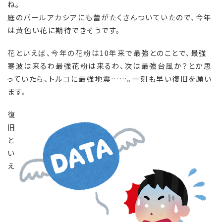
ね。
庭のパールアカシアにも蕾がたくさんついていたので、今年
は黄色い花に期待できそうです。
花といえば、今年の花粉は10年来で最強とのことで、最強
寒波は来るわ最強花粉は来るわ、次は最強台風か？とか思
っていたら、トルコに最強地震……。一刻も早い復旧を願い
ます。
復
旧
と
い
え