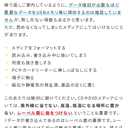
繰り返しご案内しているように、
データ復旧が必要なほど
重要なデータをUSBメモリ等に保存するのは推奨していま
せん
が、致し方ない場面もあるかと思います。
ただ、読めなくなってしまったメディアにしてはいけないこと
があります。
メディアをフォーマットする
読み込み、書き込み中に抜いてしまう
何度も抜き差しする
PCやカードリーダーに挿しっぱなしにする
端子に触る
磁石や静電気の発生源、薬品の近くに置く
このあたりは絶対に避けてください。CDやDVDメディアにつ
いては、
紫外線に当てない
、
高温、低温になる場所に置か
ない
、
レーベル面に傷をつけない
ということも重要です。
（データが書き込んであるのはレーベル面の裏側です。レー
ベル面に傷をつけてデータ面まで貫通してしまうと、読み込