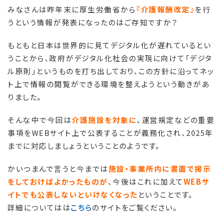
みなさんは昨年末に厚生労働省から
『介護報酬改定』
を行
うという情報が発表になったのはご存知ですか？
もともと日本は世界的に見てデジタル化が遅れているとい
うことから、政府がデジタル化社会の実現に向けて「デジタ
ル原則」というものを打ち出しており、この方針に沿ってネッ
ト上で情報の閲覧ができる環境を整えようという動きがあ
りました。
そんな中で今回は
介護施設を対象に
、運営規定などの重要
事項をWEBサイト上で公表することが義務化され、2025年
までに対応しましょうということのようです。
かいつまんで言うと今までは
施設・事業所内に書面で掲示
をしておけばよかったものが
、今後はこれに加えて
WEBサ
イトでも公表しないといけなくなった
ということです。
詳細についてはは
こちら
のサイトをご覧ください
。