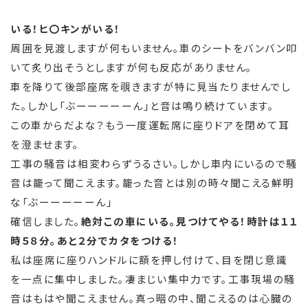
いる！ヒ〇キンがいる！
周囲を見渡しますが何もいません。車のシートをバンバン叩
いて炙り出そうとしますが何も反応がありません。
車を降りて後部座席を覗きますが特に見当たりませんでし
た。しかし「ぶーーーーーん」と音は鳴り続けています。
この車からだよな？もう一度運転席に座りドアを閉めて耳
を澄ませます。
工事の騒音は相変わらずうるさい。しかし車内にいるので騒
音は籠って聞こえます。籠った音とは別の時々聞こえる鮮明
な「ぶーーーーーん」
確信しました。
絶対この車にいる。見つけてやる！時計は１１
時５８分。あと２分でカタをつける！
私は座席に座りハンドルに額を押し付けて、目を閉じ意識
を一点に集中しました。凄まじい集中力です。工事現場の騒
音はもはや聞こえません。真っ暗の中、聞こえるのは心臓の