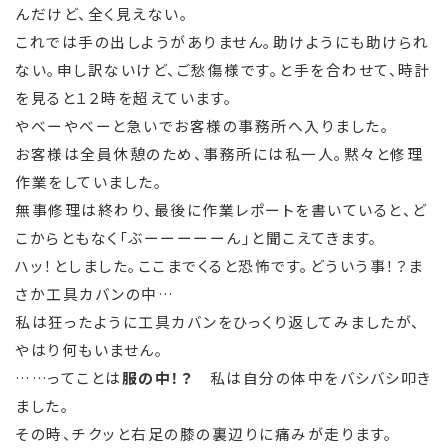
んだけど、全く見えない。
これでは手の出しようがありません。助けようにも助けられ
ない。申し訳ないけど、ご愁傷様です。と手を合わせて、時計
を見ると１２時を超えています。
やべーやべーと急いでお客様の事務所へ入りました。
お客様は全員休憩のため、事務所には私一人。黙々と修理
作業をしていました。
無事修理は終わり、最後に作業レポートを書いていると、ど
こからともなく「ぶーーーーーん」と聞こえてきます。
ハッ！としました。ここまでくると恐怖です。どういう事！？ま
さか工具カバンの中…
私は狂ったように工具カバンをひっくり返してみましたが、
やはり何もいません。
……ってことは
服の中！？
私は自分の体中をバシバシ叩き
ました。
その時、チクッと右足の膝の裏辺りに痛みが走ります。