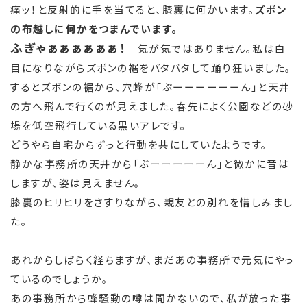
痛ッ！と反射的に手を当てると、膝裏に何かいます。
ズボン
の布越しに何かをつまんでいます。
ふぎゃぁぁぁぁぁぁ！
気が気ではありません。私は白
目になりながらズボンの裾をバタバタして踊り狂いました。
するとズボンの裾から、穴蜂が「ぶーーーーーーん」と天井
の方へ飛んで行くのが見えました。春先によく公園などの砂
場を低空飛行している黒いアレです。
どうやら自宅からずっと行動を共にしていたようです。
静かな事務所の天井から「ぶーーーーーん」と微かに音は
しますが、姿は見えません。
膝裏のヒリヒリをさすりながら、親友との別れを惜しみまし
た。
あれからしばらく経ちますが、まだあの事務所で元気にやっ
ているのでしょうか。
あの事務所から蜂騒動の噂は聞かないので、私が放った事