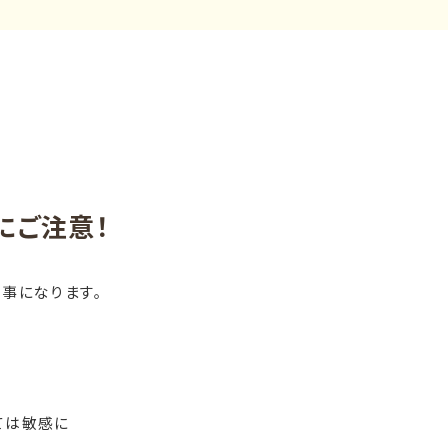
にご注意！
事になります。
。
ては敏感に