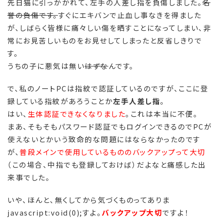
先日猫に引っかかれて、左手の人差し指を負傷しました。
名
誉の負傷です。
すぐにエキバンで止血し事なきを得ました
が、しばらく皆様に痛々しい傷を晒すことになってしまい、非
常にお見苦しいものをお見せしてしまったと反省しきりで
す。
うちの子に悪気は無い
はずな
んです。
で、私のノートPCは指紋で認証しているのですが、ここに登
録している指紋があろうことか
左手人差し指
。
はい、
生体認証できなくなりました
。これは本当に不便。
まあ、そもそもパスワード認証でもログインできるのでPCが
使えないとかいう致命的な問題にはならなかったのです
が、
普段メインで使用しているもののバックアップって大切
（この場合、中指でも登録しておけば）だよなと痛感した出
来事でした。
いや、ほんと、無くしてから気づくものってありま
javascript:void(0);すよ。
バックアップ大切
ですよ！