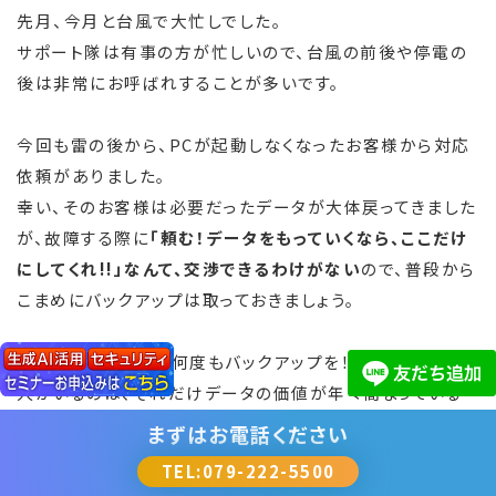
先月、今月と台風で大忙しでした。
サポート隊は有事の方が忙しいので、台風の前後や停電の
後は非常にお呼ばれすることが多いです。
今回も雷の後から、PCが起動しなくなったお客様から対応
依頼がありました。
幸い、そのお客様は必要だったデータが大体戻ってきました
が、故障する際に
「頼む！データをもっていくなら、ここだけ
にしてくれ!!」なんて、交渉できるわけがない
ので、普段から
こまめにバックアップは取っておきましょう。
このブログでも月に何度もバックアップを！ と記事を書く
人がいるのは、それだけデータの価値が年々高まっている
からだと私は思います。
まずは
お電話ください
そして、最近のパソコンに搭載されているSSDという部品
TEL:079-222-5500
が、高速に動く代わりに、一度データが消えてしまったら”復