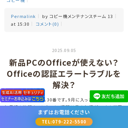
コピー機
Permalink
by コピー機メンテナンスチーム 13
at 15:30
コメント(0)
2025.09.05
新品PCのOfficeが使えない？
Officeの認証エラートラブルを
解決？
みなさんこんにちは。30番です。9月に入ったというのに天
気予報を確認すると向こう2週間は最高気温が30度を下回
まずは
お電話ください
る日はありませんでした。日本から四季はなくなり、暑すぎ
TEL:079-222-5500
る夏と寒すぎる冬しか存在しなくなってしまったのでしょう