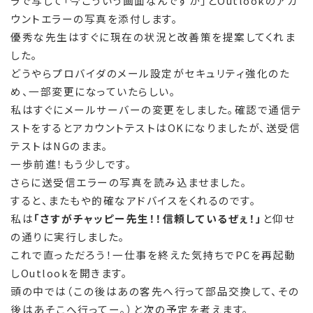
ラで写して「今こういう画面なんですが」とOutlookのアカ
ウントエラーの写真を添付します。
優秀な先生はすぐに現在の状況と改善策を提案してくれま
した。
どうやらプロバイダのメール設定がセキュリティ強化のた
め、一部変更になっていたらしい。
私はすぐにメールサーバーの変更をしました。確認で通信テ
ストをするとアカウントテストはOKになりましたが、送受信
テストはNGのまま。
一歩前進！もう少しです。
さらに送受信エラーの写真を読み込ませました。
すると、またもや的確なアドバイスをくれるのです。
私は
「さすがチャッピー先生！！信頼しているぜぇ！」
と仰せ
の通りに実行しました。
これで直っただろう！一仕事を終えた気持ちでPCを再起動
しOutlookを開きます。
頭の中では（この後はあの客先へ行って部品交換して、その
後はあそこへ行ってー。）と次の予定を考えます。