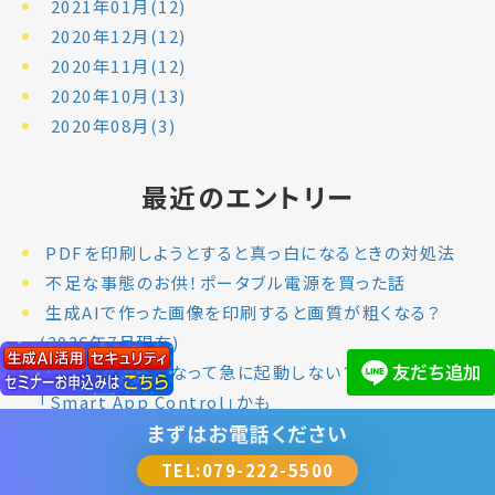
2021年01月(12)
2020年12月(12)
2020年11月(12)
2020年10月(13)
2020年08月(3)
最近のエントリー
PDFを印刷しようとすると真っ白になるときの対処法
不足な事態のお供！ポータブル電源を買った話
生成AIで作った画像を印刷すると画質が粗くなる？
(2026年7月現在)
Windows 11になって急に起動しない？意外な原因は
「Smart App Control」かも
まずは
お電話ください
夏場はPCが壊れやすい？知っておきたい「熱」とパソコ
ンの関係
TEL:079-222-5500