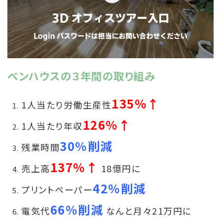
ベンハウスの３年間の取り組み
135％↑
1人当たり労働生産性
126％↑
1人当たり年収
30％削減
残業時間
137％↑
売上高
18億円に
42％削減
プリントペーパー
66％削減
電気代
なんと月々21万円に