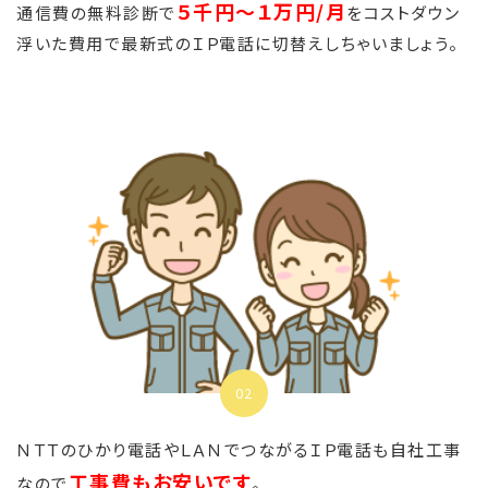
５千円～１万円/月
通信費の無料診断で
をコストダウン
浮いた費用で最新式のＩＰ電話に切替えしちゃいましょう。
02
ＮＴＴのひかり電話やＬＡＮでつながるＩＰ電話も自社工事
工事費もお安いです
なので
。