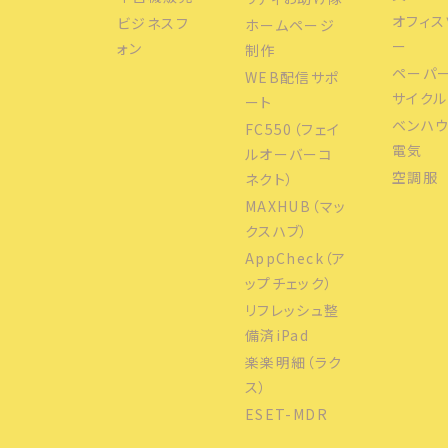
オフィス
ビジネスフ
ホームページ
ー
ォン
制作
ペーパ
WEB配信サポ
サイクル
ート
ベンハ
FC550（フェイ
電気
ルオーバーコ
空調服
ネクト）
MAXHUB（マッ
クスハブ）
AppCheck（ア
ップチェック）
リフレッシュ整
備済iPad
楽楽明細（ラク
ス）
ESET-MDR