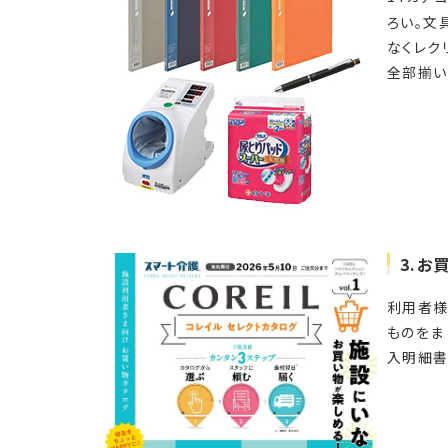
ろい。文
なくレク
全部揃い
3.
お
利用者様
ものをま
入明細書