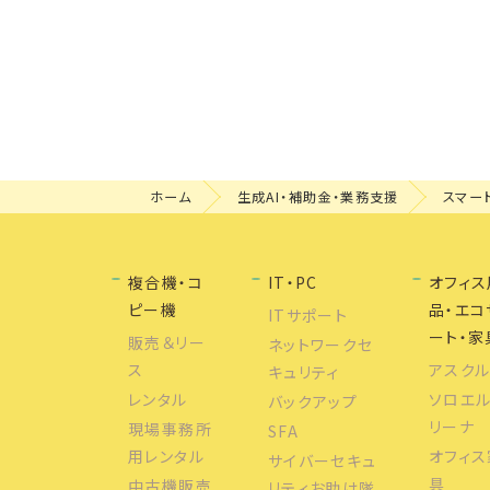
ホーム
生成AI・補助金・業務支援
スマー
複合機・コ
IT・PC
オフィス
ピー機
品・エコ
ITサポート
ート・家
販売＆リー
ネットワークセ
ス
アスク
キュリティ
レンタル
ソロエ
バックアップ
リーナ
現場事務所
SFA
用レンタル
オフィス
サイバーセキュ
具
中古機販売
リティお助け隊