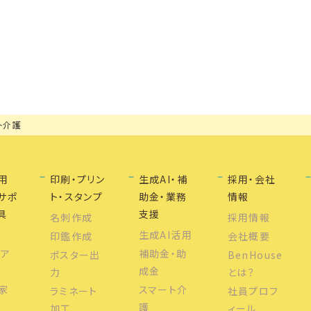
ト介護
用
印刷・プリン
生成AI・補
採用・会社
サポ
ト・スタンプ
助金・業務
情報
具
支援
名刺作成
採用情報
ル
生成AI活用
印鑑作成
会社概要
ルア
補助金・助
ポスター出
BenHouse
成金
力
とは？
家
スマート介
ラミネート
社員プロフ
護
加工
ィール