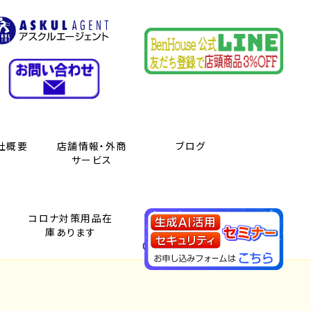
社概要
店舗情報・外商
ブログ
サービス
コロナ対策用品在
快決！シフト君
庫あります
NEO ／
Qolus（コーラス）