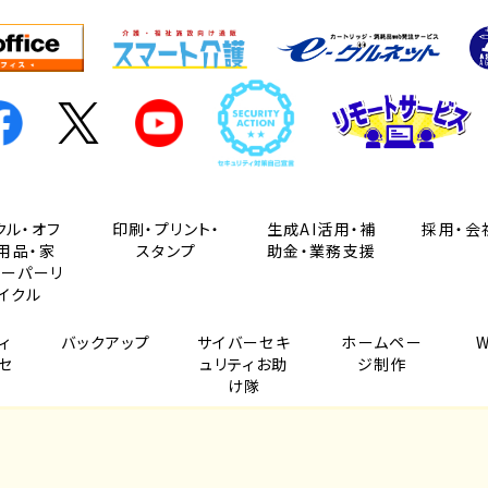
クル・オフ
印刷・プリント・
生成AI活用・補
採用・会
用品・家
スタンプ
助金・業務支援
ペーパーリ
イクル
ィ
バックアップ
サイバーセキ
ホームペー
セ
ュリティお助
ジ制作
け隊