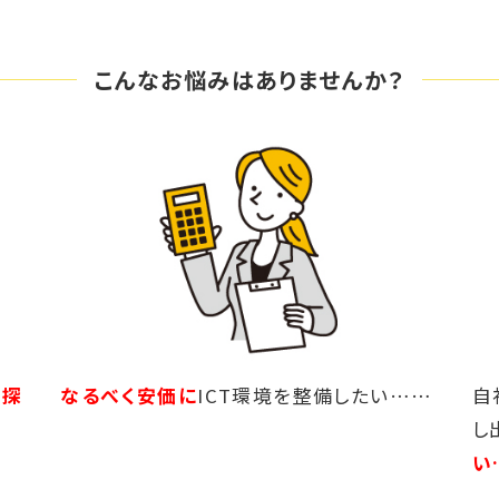
こんなお悩みはありませんか？
を探
なるべく安価に
ICT環境を整備したい……
自
し
い