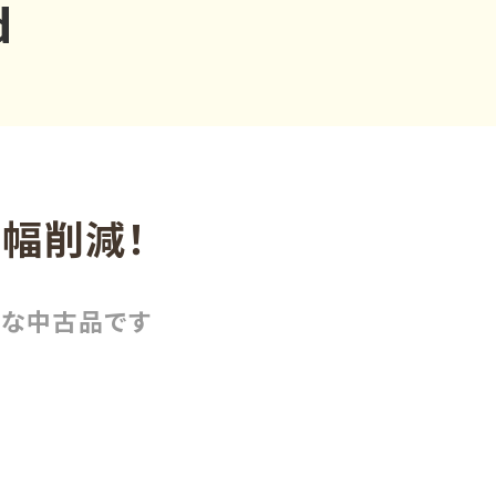
d
大幅削減！
質な中古品です