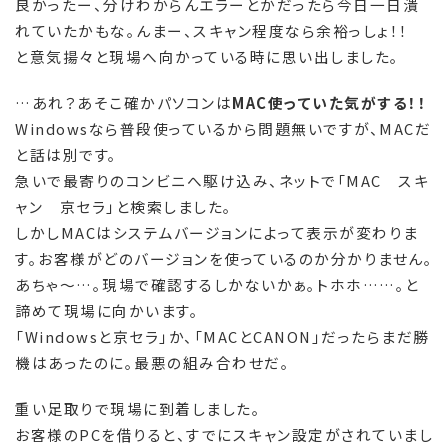
良かったー、分けわからんエラーとかだったら今日一日潰
れていたかもな。んまー、スキャン程度なら余裕っしょ！！
と意気揚々と現場へ向かっている時に思い出しました。
…あれ？あそこ確かパソコンは
MAC使っていた気がする！！
Windowsなら普段使っているから問題無いですが、MACだ
と話は別です。
急いで最寄りのコンビニへ駆け込み、ネットで「MAC スキ
ャン 京セラ」と検索しました。
しかしMACはシステムバージョンによって表示が変わりま
す。お客様がどのバージョンを使っているのか分かりません。
あちゃ～…。現場で確認するしかないかぁ。トホホ……。と
諦めて現場に向かいます。
「Windowsと京セラ」か、「MACとCANON」だったらまだ勝
機はあったのに。最悪の組み合わせだ。
重い足取りで現場に到着しました。
お客様のPCを借りると、すでにスキャン設定がされていまし