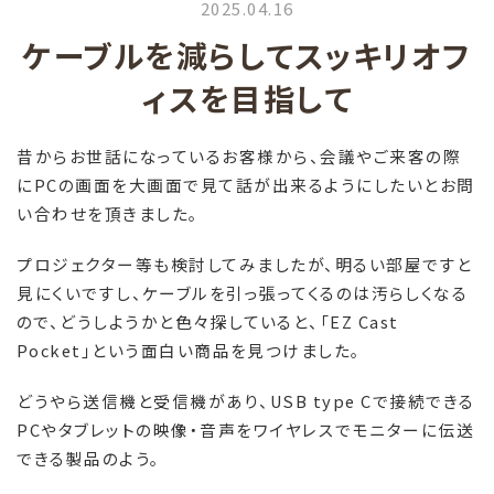
2025.04.16
ケーブルを減らしてスッキリオフ
ィスを目指して
昔からお世話になっているお客様から、
会議やご来客の際
に
PC
の画面を大画面で見て話が出来るようにしたいとお問
い合わせを頂きました。
プロジェクター等も検討してみましたが、
明るい部屋ですと
見にくいですし、
ケーブルを引っ張ってくるのは汚らしくなる
ので、どうしようかと色々探していると、「
EZ Cast
Pocket
」という面白い商品を見つけました。
どうやら送信機と受信機があり、
USB type C
で接続できる
PC
やタブレットの映像・音声をワイヤレスでモニターに伝送
できる製品のよう。