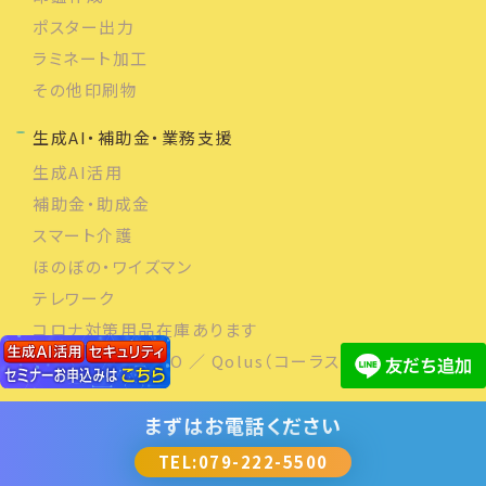
ポスター出力
ラミネート加工
その他印刷物
生成AI・補助金・業務支援
生成AI活用
補助金・助成金
スマート介護
ほのぼの・ワイズマン
テレワーク
コロナ対策用品在庫あります
快決！シフト君NEO ／ Qolus（コーラス）
採用・会社情報
まずは
お電話ください
採用情報
TEL:079-222-5500
会社概要