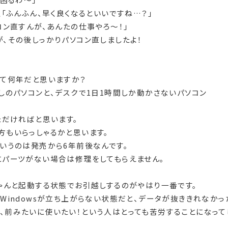
「ふんふん、早く良くなるといいですね…？」
コン直すんが、あんたの仕事やろ～！」
、その後しっかりパソコン直しましたよ！
って何年だと思いますか？
しのパソコンと、デスクで1日1時間しか動かさないパソコン
ただければと思います。
方もいらっしゃるかと思います。
いうのは発売から6年前後なんです。
にパーツがない場合は修理をしてもらえません。
ゃんと起動する状態でお引越しするのがやはり一番です。
Windowsが立ち上がらない状態だと、データが抜ききれなかっ
、前みたいに使いたい！という人はとっても苦労することになって