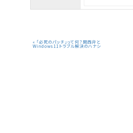
«
「必死のパッチ」って何？関西弁と
Windows11トラブル解決のハナシ