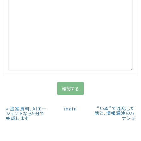
«
main
“いぬ”で混乱した
提案資料、AIエー
話と、情報漏洩のハ
ジェントなら5分で
»
完成します
ナシ