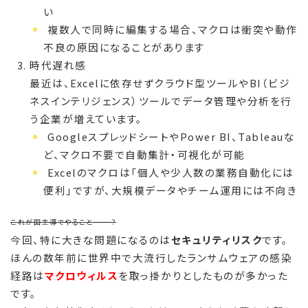
い
複数人で同時に編集する場合、マクロは衝突や動作
不良の原因になることがあります
時代遅れ感
最近は、Excelに依存せずクラウド型ツールやBI（ビジ
ネスインテリジェンス）ツールでデータ管理や分析を行
う企業が増えています。
GoogleスプレッドシートやPower BI、Tableauな
ど、マクロ不要で自動集計・可視化が可能
Excelのマクロは「個人や少人数の業務自動化には
便利」ですが、大規模データやチーム運用には不向き
これが国主導でやること……？
今回、特に大きな問題になるのは
セキュリティリスク
です。
ほんの数年前に世界中で大流行したランサムウェアの感染
経路は
マクロウィルス
を取っ掛かりとしたものが多かった
です。