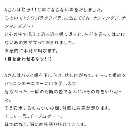
ヒッ！！
Aさんは
と声にならない声をだしました。
心の中で
「クワバラクワバラ、成仏してくれ、ナンマンダブ、ナ
ンマンダブ～」
と心の中で唱えて恐る恐る振り返ると、名前を言ってはいけ
ないあの方が立っておられました。
直感的に本能が叫びます。
（目を合わせるなッ！！）
Aさんはバッと顔を下に向け、伏し目がちで、そ～っと視線を
パソコンのモニターに目を戻します。
危なかった、一瞬の判断の差でなんとかその場をやり切っ
た。
そう安堵するのもつかの間、背筋に悪寒が走ります。
そして一言。
（…ブログ……）
耳ではなく、脳に直接語り掛けてきます。