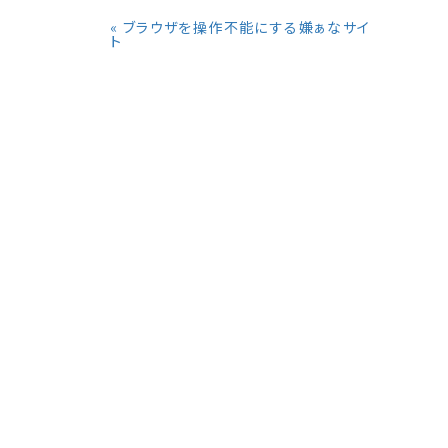
«
ブラウザを操作不能にする嫌ぁなサイ
ト