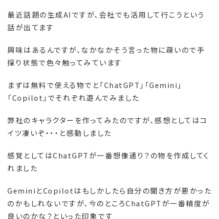
最近話題の生成
AI
ですが、会社でも活用して行こうという
話が出てます
興味はあるんですが、なかなかそう言った物に疎いので手
探り状態で色々触ってみています
まずは無料で使える物でと「
ChatGPT
」「
Gemini
」
「
Copilot
」でそれぞれ遊んでみました
弊社のキャラクターを作ってみたのですが、感想としてはコ
イツ凄いぞ・・・と感動しました
感覚としては
ChatGPT
が一番想像通り？の物を作成してく
れました
Gemini
と
Copilot
はもしかしたら自分の聞き方が悪かった
のかもしれないですが、今のところ
ChatGPT
が一番精度が
良いのかな？といった印象です