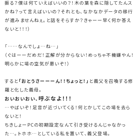
振る？僕は何ていえばいいの？！木の葉を森に隠してたんス
かね？って言えばいいの？それとも、なかなかデータの移行
が進みませんねぇ。と話をそらすか？きゃーー早く何か答え
ないと！！！）
「……なんでしょ…ね…」
（ぐはーーだめだ！正解が分からない！めっちゃ不機嫌やん！
明らかに場の空気が悪いぞ！）
すると
「おとうさーーーん！！ちょっと！」
と義父を召喚する修
羅と化した義母。
呼ぶなよ！！！
おいおいおい、
…やばいぞ！足音が近づいてくる！何とかしてこの場を去ら
ないと！
ちきしょーPCの初期設定なんて引き受けるんじゃなかっ
た…。トホホ…としている私を置いて、義父登場。