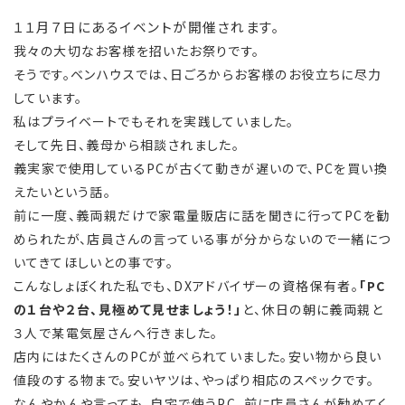
１１月７日にあるイベントが開催されます。
我々の大切なお客様を招いたお祭りです。
そうです。ベンハウスでは、日ごろからお客様のお役立ちに尽力
しています。
私はプライベートでもそれを実践していました。
そして先日、義母から相談されました。
義実家で使用しているPCが古くて動きが遅いので、PCを買い換
えたいという話。
前に一度、義両親だけで家電量販店に話を聞きに行ってPCを勧
められたが、店員さんの言っている事が分からないので一緒につ
いてきてほしいとの事です。
こんなしょぼくれた私でも、DXアドバイザーの資格保有者。
「PC
の１台や２台、見極めて見せましょう！」
と、休日の朝に義両親と
３人で某電気屋さんへ行きました。
店内にはたくさんのPCが並べられていました。安い物から良い
値段のする物まで。安いヤツは、やっぱり相応のスペックです。
なんやかんや言っても、自宅で使うPC。前に店員さんが勧めてく