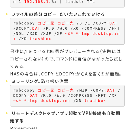
n 1 
192.168.1.
%i | findstr TTL
ファイルの差分コピー。だいたいこれでいける
robocopy 
コピー元 コピー先
 /S /E /COPY:
DAT
/DCOPY:
DAT
 /R:0 /W:0 /XO /COMPRESS /FFT 
/NDL /XJD /XJF /XF
 ~$* *.tmp desktop.in
i
 /XD 
trashbox
最後に/lをつけると結果がプレビューされる（実際には
コピーされない）ので、コマンドに自信がなかったら試し
てみる。
NASの場合は、COPY:とDCOPY:からAを省くのが無難。
ミラーリング
。取り扱い注意
robocopy 
コピー元 コピー先
 /MIR /COPY:
DAT
 /
DCOPY:
DAT
 /R:0 /W:0 /COMPRESS /FFT /XF
~$* *.tmp desktop.ini
 /XD 
trashbox
リモートデスクトップアプリ起動でVPN接続も自動開
始する
PowerShell