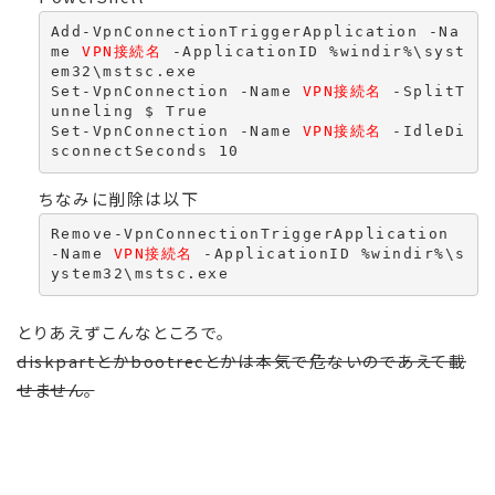
Add-VpnConnectionTriggerApplication -Na
me 
VPN接続名
 -ApplicationID %windir%\syst
em32\mstsc.exe
Set-VpnConnection -Name 
VPN接続名
 -SplitT
unneling $ True
Set-VpnConnection -Name 
VPN接続名
 -IdleDi
sconnectSeconds 10
ちなみに削除は以下
Remove-VpnConnectionTriggerApplication 
-Name 
VPN接続名
 -ApplicationID %windir%\s
ystem32\mstsc.exe
とりあえずこんなところで。
diskpartとかbootrecとかは本気で危ないのであえて載
せません。