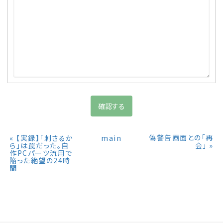
«
main
偽警告画面との「再
【実録】「刺さるか
»
ら」は罠だった。自
会」
作PCパーツ流用で
陥った絶望の24時
間