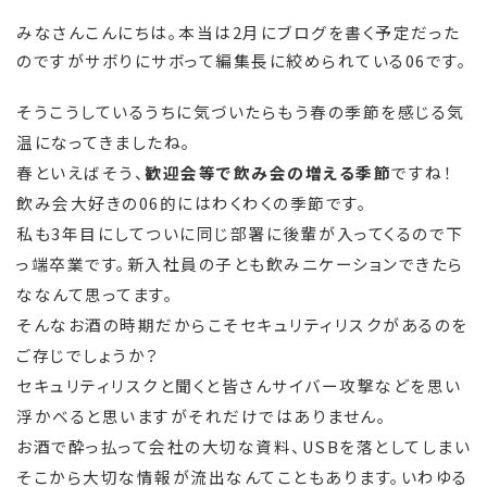
みなさんこんにちは。本当は2月にブログを書く予定だった
のですがサボりにサボって編集長に絞められている06です。
そうこうしているうちに気づいたらもう春の季節を感じる気
温になってきましたね。
春といえばそう、
歓迎会等で飲み会の増える季節
ですね！
飲み会大好きの06的にはわくわくの季節です。
私も3年目にしてついに同じ部署に後輩が入ってくるので下
っ端卒業です。新入社員の子とも飲みニケーションできたら
ななんて思ってます。
そんなお酒の時期だからこそセキュリティリスクがあるのを
ご存じでしょうか？
セキュリティリスクと聞くと皆さんサイバー攻撃などを思い
浮かべると思いますがそれだけではありません。
お酒で酔っ払って会社の大切な資料、USBを落としてしまい
そこから大切な情報が流出なんてこともあります。いわゆる