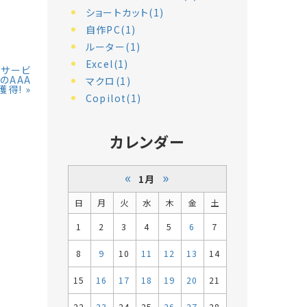
ショートカット(1)
自作PC(1)
ルーター(1)
Excel(1)
ーサービ
のAAA
マクロ(1)
獲得!
»
Copilot(1)
カレンダー
«
»
1月
日
月
火
水
木
金
土
1
2
3
4
5
6
7
8
9
10
11
12
13
14
15
16
17
18
19
20
21