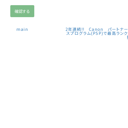
main
2年連続!! Canon パートナ
スプログラム(PSP)で最高ランク