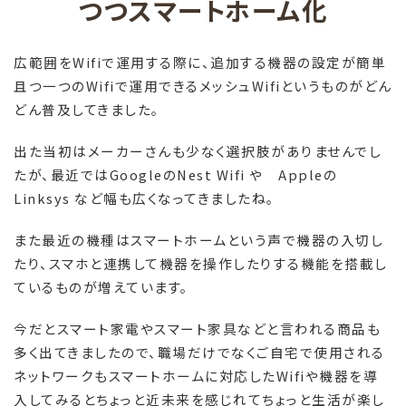
つつスマートホーム化
広範囲を
Wifi
で運用する際に、追加する機器の設定が簡単
且つ一つの
Wifi
で運用できるメッシュ
Wifi
というものがどん
どん普及してきました。
出た当初はメーカーさんも少なく選択肢がありませんでし
たが、最近では
Google
の
Nest Wifi
や
Apple
の
Linksys
など幅も広くなってきましたね。
また最近の機種はスマートホームという声で機器の入切し
たり、スマホと連携して機器を操作したりする機能を搭載し
ているものが増えています。
今だとスマート家電やスマート家具などと言われる商品も
多く出てきましたので、職場だけでなくご自宅で使用される
ネットワークもスマートホームに対応した
Wifi
や機器を導
入してみるとちょっと近未来を感じれてちょっと生活が楽し