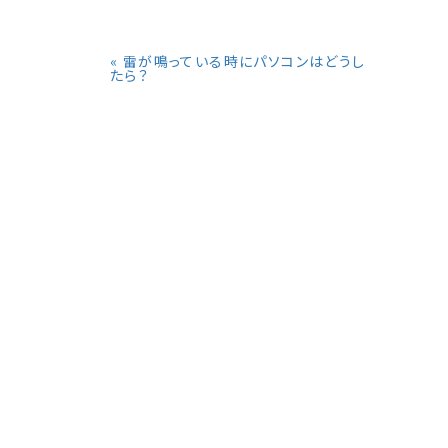
«
雷が鳴っている時にパソコンはどうし
たら？