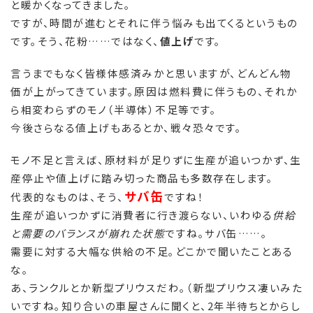
と暖かくなってきました。
ですが、時間が進むとそれに伴う悩みも出てくるというもの
です。そう、花粉……ではなく、
値上げ
です。
言うまでもなく皆様体感済みかと思いますが、どんどん物
価が上がってきています。原因は燃料費に伴うもの、それか
ら相変わらずのモノ（半導体）不足等です。
今後さらなる値上げもあるとか、戦々恐々です。
モノ不足と言えば、原材料が足りずに生産が追いつかず、生
産停止や値上げに踏み切った商品も多数存在します。
サバ缶
代表的なものは、そう、
ですね！
生産が追いつかずに消費者に行き渡らない、いわゆる
供給
と需要のバランスが崩れた状態
ですね。サバ缶……。
需要に対する大幅な供給の不足。どこかで聞いたことある
な。
あ、ランクルとか新型プリウスだわ。（新型プリウス凄いみた
いですね。知り合いの車屋さんに聞くと、2年半待ちとからし