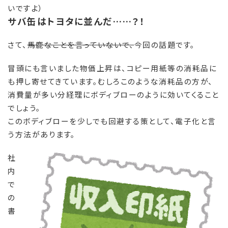
いですよ）
サバ缶はトヨタに並んだ……？！
さて、
馬鹿なことを言っていないで、
今回の話題です。
冒頭にも言いました物価上昇は、コピー用紙等の消耗品に
も押し寄せてきています。むしろこのような消耗品の方が、
消費量が多い分経理にボディブローのように効いてくること
でしょう。
このボディブローを少しでも回避する策として、電子化と言
う方法があります。
社
内
で
の
書